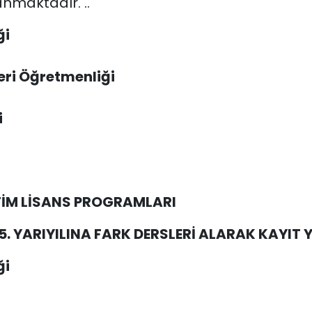
anmaktadır.
..
ği
eri Öğretmenliği
i
TİM LİSANS PROGRAMLARI
. YARIYILINA FARK DERSLERİ
ALARAK
KAYIT Y
ği