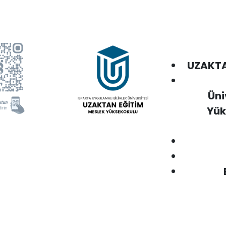
UZAKTA
Üni
Yük