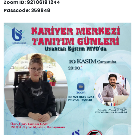
Zoom ID:
921 0619 1244
Passcode:
359848