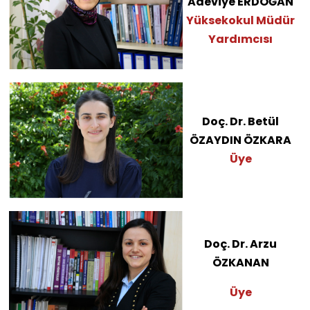
Adeviye ERDOĞAN
Yüksekokul Müdür
Yardımcısı
Doç. Dr. Betül
ÖZAYDIN ÖZKARA
Üye
Doç. Dr. Arzu
ÖZKANAN
Üye