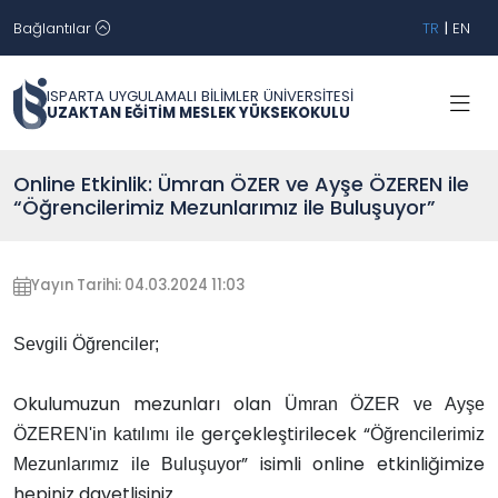
Bağlantılar
TR
|
EN
ISPARTA UYGULAMALI BİLİMLER ÜNİVERSİTESİ
UZAKTAN EĞİTİM MESLEK YÜKSEKOKULU
Online Etkinlik: Ümran ÖZER ve Ayşe ÖZEREN ile
“Öğrencilerimiz Mezunlarımız ile Buluşuyor”
Yayın Tarihi: 04.03.2024 11:03
Sevgili Öğrenciler;
Okulumuzun mezunları olan
Ümran ÖZER ve Ayşe
gerçekleştirilecek
“
ÖZEREN'in katılımı ile
Öğrencilerimiz
” isimli online etkinliğimize
Mezunlarımız ile Buluşuyor
hepiniz davetlisiniz.